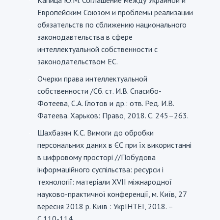
-
Европейским Союзом и проблемы реализации
обязательств по сближению национального
законодавтельства в сфере
интеллектуальной собственности с
законодательством ЕС.
Очерки права интеллектуальной
-
собственности /Cб. ст. И.В. Спасибо-
Фотеева, С.А. Глотов и др.: отв. Ред. И.В.
Фатеева. Харьков: Право, 2018. С. 245–263.
Шахбазян К.С. Вимоги до обробки
-
персональних даних в ЄС при їх використанні
в цифровому просторі //Побудова
інформаційного суспільства: ресурси і
технології: матеріали XVIІ міжнародної
науково-практичної конференції, м. Київ, 27
вересня 2018 р. Київ : УкрІНТЕІ, 2018. –
C.110-114.