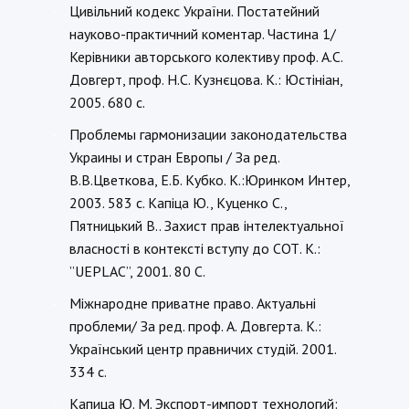
Цивільний кодекс України. Постатейний
-
науково-практичний коментар. Частина 1/
Керівники авторського колективу проф. А.С.
Довгерт, проф. Н.С. Кузнєцова. К.: Юстініан,
2005. 680 с.
Проблемы гармонизации законодательства
-
Украины и стран Европы / За ред.
В.В.Цветкова, Е.Б. Кубко. К.:Юринком Интер,
2003. 583 с. Капіца Ю., Куценко С.,
Пятницький В.. Захист прав інтелектуальної
власності в контексті вступу до СОТ. К.:
”UEPLAC”, 2001. 80 С.
Міжнародне приватне право. Актуальні
-
проблеми/ За ред. проф. А. Довгерта. К.:
Український центр правничих студій. 2001.
334 с.
Капица Ю. М. Экспорт-импорт технологий:
-