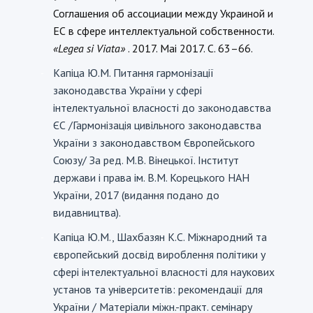
Соглашения об ассоциации между Украиной и
ЕС в сфере интеллектуальной собственности.
«Legea si Viata»
. 2017. Mai 2017. С. 63–66.
Капіца Ю.М. Питання гармонізації
-
законодавства України у сфері
інтелектуальної власності до законодавства
ЄС /Гармонізація цивільного законодавства
України з законодавством Європейського
Союзу/ За ред. М.В. Вінецької. Інститут
держави і права ім. В.М. Корецького НАН
України, 2017 (видання подано до
видавництва).
Капіца Ю.М., Шахбазян К.С. Міжнародний та
-
європейський досвід вироблення політики у
сфері інтелектуальної власності для наукових
установ та університетів: рекомендації для
України / Матеріали міжн.-практ. семінару