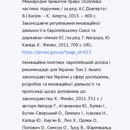
Міжнародне приватне право. Особлива
-
частина: підручник / за ред. А.С.Довгерта і
В.І.Кисіля. – К.: Алерта, 2013. – 400 с.
Законодавче регулювання інноваційної
діяльності в Європейському Союзі та
державах-членах ЄС /за ред. Г. Авігдора, Ю.
Капіци. К.: Фенікс, 2011. 700 с. URL:
https://ipr.nas.gov.ua/?page_id=615
Інноваційна політика: європейський досвід і
-
рекомендації для України. Том 2. Аналіз
законодавства України у сфері досліджень,
розробок та інноваційної діяльності та
пропозиції щодо доповнень до
законодавства. К.: Фенікс, 2011. 352 с. /
автори Авігдор Г., Атаманова Ю., Булкін І.,
Бутнік-Сіверський О., Галенко І., Ісакова Н.,
Капіца Ю., Кир’ян В., Лео Х., Орлюк О.,
Попович О., Симсон О., Тьед В., Фаренвальд