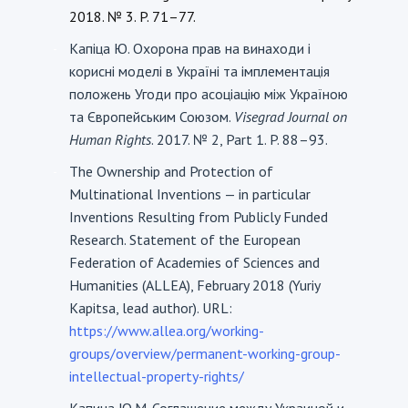
2018. № 3. P. 71–77.
Капіца Ю. Охорона прав на винаходи і
-
корисні моделі в Україні та імплементація
положень Угоди про асоціацію між Україною
та Європейським Союзом.
Visegrad Journal on
Human Rights
. 2017. № 2, Part 1. P. 88–93.
The Ownership and Protection of
-
Multinational Inventions — in particular
Inventions Resulting from Publicly Funded
Research. Statement of the European
Federation of Academies of Sciences and
Humanities (ALLEA), February 2018 (Yuriy
Kapitsa, lead author). URL:
https://www.allea.org/working-
groups/overview/permanent-working-group-
intellectual-property-rights/
Капица Ю.М. Соглашение между Украиной и