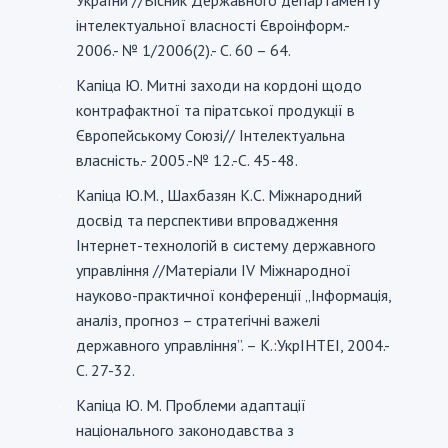
інтелектуальної власності Євроінформ.-
2006.- № 1/2006(2).- С. 60 – 64.
Капіца Ю. Митні заходи на кордоні щодо
-
контрафактної та піратської продукції в
Європейському Союзі// Інтелектуальна
власність.- 2005.-№ 12.-С. 45-48.
Капіца Ю.М., Шахбазян К.С. Міжнародний
-
досвід та перспективи впровадження
Інтернет-технологій в систему державного
управління //Матеріали IV Міжнародної
науково-практичної конференції „Інформація,
аналіз, прогноз – стратегічні важелі
державного управління”. – К.:УкрІНТЕІ, 2004.-
С. 27-32.
Капіца Ю. М. Проблеми адаптації
-
національного законодавства з