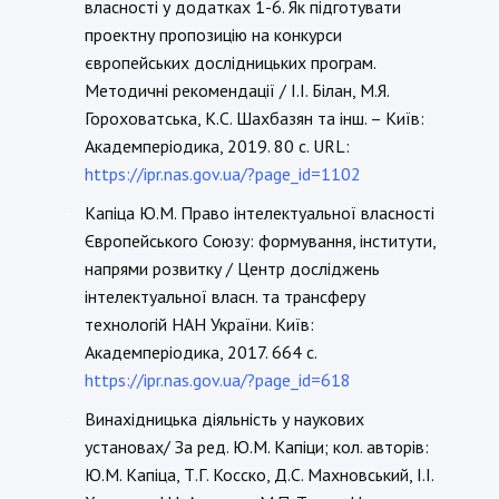
власності у додатках 1-6. Як підготувати
проектну пропозицію на конкурси
європейських дослідницьких програм.
Методичні рекомендації / І.І. Білан, М.Я.
Гороховатська, К.С. Шахбазян та інш. – Київ:
Академперіодика, 2019. 80 с. URL:
https://ipr.nas.gov.ua/?page_id=1102
Капіца Ю.М. Право інтелектуальної власності
-
Європейського Союзу: формування, інститути,
напрями розвитку / Центр досліджень
інтелектуальної власн. та трансферу
технологій НАН України. Київ:
Академперіодика, 2017. 664 с.
https://ipr.nas.gov.ua/?page_id=618
Винахідницька діяльність у наукових
-
установах/ За ред. Ю.М. Капіци; кол. авторів:
Ю.М. Капіца, Т.Г. Косско, Д.С. Махновський, І.І.