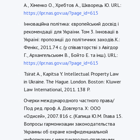
А., Хіменко О., Хребтов А., Шкворець Ю. URL:
https://ipr.nas.gov.ua/?page_id=615
Інноваційна політика: європейський досвід і
-
рекомендації для України. Том 3. Інновації в
Україні: пропозиції до політичних заходів.К.:
Фенікс, 2011.74 с. (у співавторстві з Авігдор
Г., Архангельським В., Бойто Е. та інш.). URL:
https://ipr.nas.gov.ua/?page_id=615
Tsirat A., Kapitsa Y. Intellectual Property Law
-
in Ukraine. The Hague. London. Boston: Kluwer
Law International, 2011. 138 P.
Очерки международного частного права/
-
Под ред. проф. А. Довгерта. Х: ООО
«Одисей», 2007. 816 с. (Капица Ю.М. Глава 15.
Вопросы гармонизации законодательства
Украины об охране конфиденциальной
информации с международно-правовыми