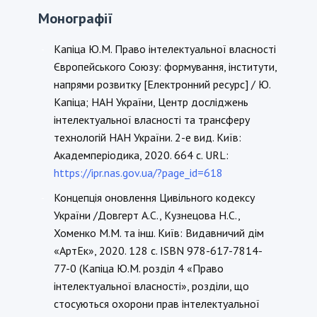
Монографії
Капіца Ю.М. Право інтелектуальної власності
-
Європейського Союзу: формування, інститути,
напрями розвитку [Електронний ресурс] / Ю.
Капіца; НАН України, Центр досліджень
інтелектуальної власності та трансферу
технологій НАН України. 2-е вид. Київ:
Академперіодика, 2020. 664 с. URL:
https://ipr.nas.gov.ua/?page_id=618
Концепція оновлення Цивільного кодексу
-
України /Довгерт А.С., Кузнецова Н.С.,
Хоменко М.М. та інш. Київ: Видавничий дім
«АртЕк», 2020. 128 с. ISBN 978-617-7814-
77-0 (Капіца Ю.М. розділ 4 «Право
інтелектуальної власності», розділи, що
стосуються охорони прав інтелектуальної