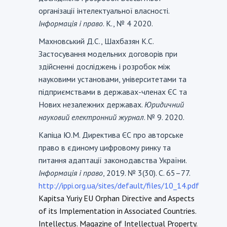
організації інтелектуальної власності.
Інформація і право
. К., № 4 2020.
Махновський Д.С., Шахбазян К.С.
-
Застосування модельних договорів при
здійсненні досліджень і розробок між
науковими установами, університетами та
підприємствами в державах-членах ЄС та
Нових незалежних державах.
Юридичний
науковий електронний журнал
. № 9. 2020.
Капіца Ю.М. Директива ЄС про авторське
-
право в єдиному цифровому ринку та
питання адаптації законодавства України.
Інформація і право
, 2019. № 3(30). С. 65–77.
http://ippi.org.ua/sites/default/files/10_14.pdf
Kapitsa Yuriy EU Orphan Directive and Aspects
of its Implementation in Associated Countries.
Intellectus. Magazine of Intellectual Property.