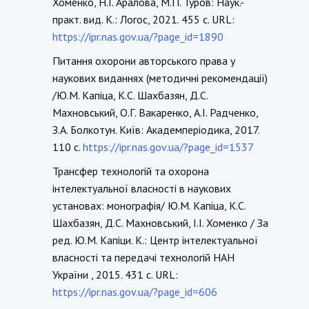
Хоменко, Н.І. Аралова, М.П. Туров: Наук.-
практ. вид. К.: Логос, 2021. 455 c. URL:
https://ipr.nas.gov.ua/?page_id=1890
Питання охорони авторського права у
-
наукових виданнях (методичні рекомендації)
/Ю.М. Капіца, К.С. Шахбазян, Д.С.
Махновський, О.Г. Вакаренко, А.І. Радченко,
З.А. Болкотун. Київ: Академперіодика, 2017.
110 с.
https://ipr.nas.gov.ua/?page_id=1537
Трансфер технологій та охорона
-
інтелектуальної власності в наукових
установах: монографія/ Ю.М. Капіца, К.С.
Шахбазян, Д.С. Махновський, І.І. Хоменко / За
ред. Ю.М. Капіци. К.: Центр інтелектуальної
власності та передачі технологій НАН
України , 2015. 431 с. URL:
https://ipr.nas.gov.ua/?page_id=606