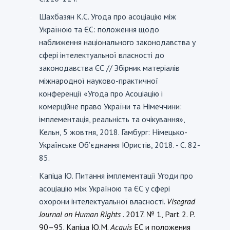
Шахбазян К.С. Угода про асоціацію між
-
Україною та ЄС: положення щодо
наближення національного законодавства у
сфері інтелектуальної власності до
законодавства ЄС // Збірник матеріалів
міжнародної науково-практичної
конференції «Угода про Асоціацію і
комерційне право України та Німеччини:
імплементація, реальність та очікування»,
Кельн, 5 жовтня, 2018. Гамбург: Німецько-
Українське Об’єднання Юристів, 2018. - С. 82-
85.
Капіца Ю. Питання імплементації Угоди про
-
асоціацію між Україною та ЄС у сфері
охорони інтелектуальної власності.
Visegrad
Journal on Human Rights
. 2017. № 1, Part 2. P.
90–95.
Капіца Ю.М.
Acquis
ЕС и положения