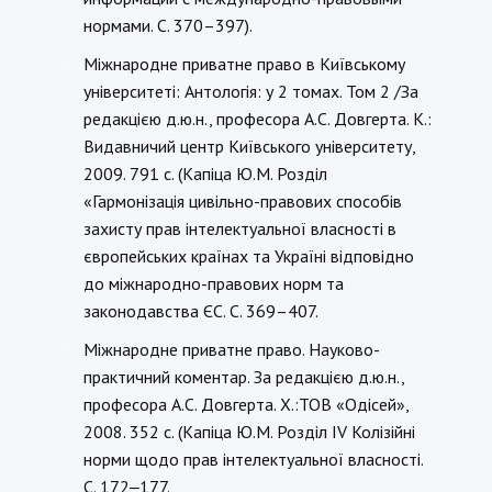
нормами. С. 370–397).
Міжнародне приватне право в Київському
-
університеті: Антологія: у 2 томах. Том 2 /За
редакцією д.ю.н., професора А.С. Довгерта. К.:
Видавничий центр Київського університету,
2009. 791 с. (Капіца Ю.М. Розділ
«Гармонізація цивільно-правових способів
захисту прав інтелектуальної власності в
європейських країнах та Україні відповідно
до міжнародно-правових норм та
законодавства ЄС. С. 369–407.
Міжнародне приватне право. Науково-
-
практичний коментар. За редакцією д.ю.н.,
професора А.С. Довгерта. Х.:ТОВ «Одісей»,
2008. 352 с. (Капіца Ю.М. Розділ IV Колізійні
норми щодо прав інтелектуальної власності.
С. 172‒177.