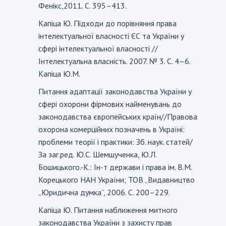
Фенікс,2011. С. 395–413.
Капіца Ю. Підходи до порівняння права
-
інтелектуальної власності ЄС та України у
сфері інтелектуальної власності //
Інтелектуальна власність. 2007. № 3. С. 4–6.
Капіца Ю.М.
Питання адаптації законодавства України у
-
сфері охорони фірмових найменувань до
законодавства європейських країн//Правова
охорона комерційних позначень в Україні:
проблеми теорії і практики: Зб. наук. статей/
За заг.ред. Ю.С. Шемшученка, Ю.Л.
Бошицького.-К.: Ін-т держави і права ім. В.М.
Корецького НАН України; ТОВ „Видавництво
„Юридична думка”, 2006. С. 200–229.
Капіца Ю. Питання наближення митного
-
законодавства України з захисту прав