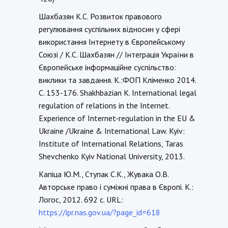
Шахбазян К.С. Розвиток правового
-
регулювання суспільних відносин у сфері
використання Інтернету в Європейському
Союзі / К.С. Шахбазян // Інтеграція України в
Європейське інформаційне суспільство:
виклики та завдання. К.:ФОП Кліменко 2014.
С. 153-176. Shakhbazian К. International legal
regulation of relations in the Internet.
Experience of Internet-regulation in the EU &
Ukraine /Ukraine & International Law. Kyiv:
Institute of International Relations, Taras
Shevchenko Kyiv National University, 2013.
Капіца Ю.М., Ступак С.К., Жувака О.В.
-
Авторське право і суміжні права в Європі. К.:
Логос, 2012. 692 с. URL:
https://ipr.nas.gov.ua/?page_id=618