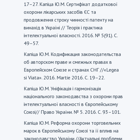
17–27. Капіца Ю.М. Сертифікат додаткової
охорони лікарських засобів ЄС та
продовження строку чинності патенту на
винахід в Україні // Теорія і практика
інтелектуальної власності. 2016. № 5(91). С.
49–57.
Капіца Ю.М. Кодификация законодательства
-
об авторском праве и смежных правах в
Европейском Союзе и странах СНГ //«Legea
si Viata». 2016. Martie 2016. С. 19–22.
Капіца Ю.М. Уніфікація і гармонізація
-
національного законодавства з охорони прав
інтелектуальної власності в Європейському
Союзі// Право України. № 5. 2016. С. 93–101.
Капіца Ю.М. Реформа охорони торговельних
-
марок в Європейському Союзі та її вплив на
законодавство України //Актуальні проблеми