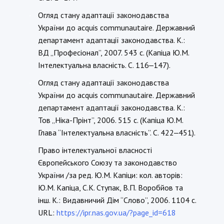
Огляд стану адаптації законодавства
-
України до acquis communautaire. Державний
департамент адаптації законодавства. К.:
ВД „Професіонал”, 2007. 543 с. (Капіца Ю.М.
Інтелектуальна власність. С. 116‒147).
Огляд стану адаптації законодавства
-
України до acquis communautaire. Державний
департамент адаптації законодавства. К.:
Тов „Ніка-Прінт”, 2006. 515 с. (Капіца Ю.М.
Глава “Інтелектуальна власність”. С. 422‒451).
Право інтелектуальної власності
-
Європейського Союзу та законодавство
України /за ред. Ю.М. Капіци: кол. авторів:
Ю.М. Капіца, С.К. Ступак, В.П. Воробйов та
інш. К.: Видавничий Дім “Слово”, 2006. 1104 с.
URL:
https://ipr.nas.gov.ua/?page_id=618