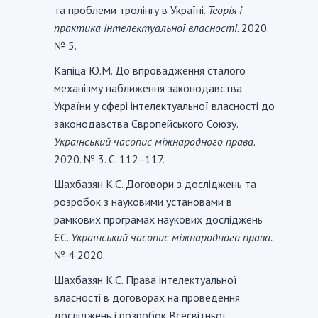
та проблеми тролінгу в Україні.
Теорія і
-
практика інтелектуальної власності.
2020.
№ 5.
Капіца Ю.М. До впровадження сталого
-
механізму наближення законодавства
України у сфері інтелектуальної власності до
законодавства Європейського Союзу.
Український часопис міжнародного права
.
2020. № 3. С. 112‒117.
Шахбазян К.С. Договори з досліджень та
-
розробок з науковими установами в
рамкових програмах наукових досліджень
ЄС.
Український часопис міжнародного права.
№ 4 2020.
Шахбазян К.С. Права інтелектуальної
-
власності в договорах на проведення
досліджень і розробок Всесвітньої