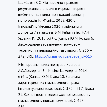
Шахбазян К.C. Міжнародно-правове
-
регулювання відносин в мережі Інтернет
(публічно- та приватно-правові аспекти):
монографія. К.: Фенікс, 2015. 420 с.
Інноваційна Україна 2020: національна
доповідь / за заг.ред. В.М. Гейця та ін.; НАН
України. К., 2015. 334 с. (Капіца Ю.М. Розділ 6.
Законодавче забезпечення науково—
технічної та інноваційної діяльності. С. 236 –
272).URL:
https://ipr.nas.gov.ua/?page_id=615
Міжнародне приватне право / за ред.
-
А.С.Довгерта і В .І.Кисіля. К.: Алерта, 2014.
656 с. (Капіца Ю.М. Глава 18. Загальна
характеристика міжнародного права
інтелектуальної власності. С. 379 – 387; Глава
21. Захист прав інтелектуальної власності у
міжнародному приватному праві. С. 417 –
426)